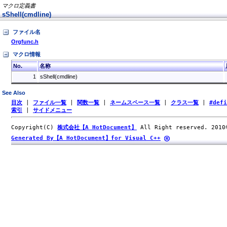
マクロ定義書
sShell(cmdline)
ファイル名
Orgfunc.h
マクロ情報
No.
名称
1
sShell(cmdline)
See Also
目次
|
ファイル一覧
|
関数一覧
|
ネームスペース一覧
|
クラス一覧
|
#def
索引
|
サイドメニュー
Copyright(C)
株式会社【A HotDocument】
All Right reserved. 201
Generated By【A HotDocument】for Visual C++