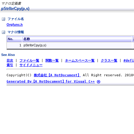
マクロ定義書
pStrIbrCpy(p,s)
ファイル名
Orgfunc.h
マクロ情報
No.
名称
1
pStrIbrCpy(p,s)
See Also
目次
|
ファイル一覧
|
関数一覧
|
ネームスペース一覧
|
クラス一覧
|
#def
索引
|
サイドメニュー
Copyright(C)
株式会社【A HotDocument】
All Right reserved. 201
Generated By【A HotDocument】for Visual C++