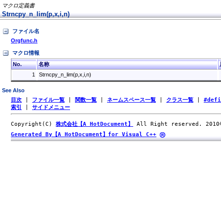
マクロ定義書
Strncpy_n_lim(p,x,i,n)
ファイル名
Orgfunc.h
マクロ情報
No.
名称
1
Strncpy_n_lim(p,x,i,n)
See Also
目次
|
ファイル一覧
|
関数一覧
|
ネームスペース一覧
|
クラス一覧
|
#def
索引
|
サイドメニュー
Copyright(C)
株式会社【A HotDocument】
All Right reserved. 201
Generated By【A HotDocument】for Visual C++