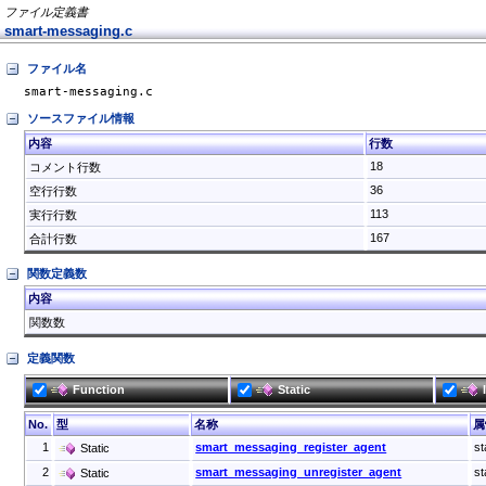
ファイル定義書
smart-messaging.c
ファイル名
smart-messaging.c
ソースファイル情報
内容
行数
18
コメント行数
36
空行行数
113
実行行数
167
合計行数
関数定義数
内容
関数数
定義関数
Function
Static
No.
型
名称
属
1
smart_messaging_register_agent
s
Static
2
smart_messaging_unregister_agent
s
Static