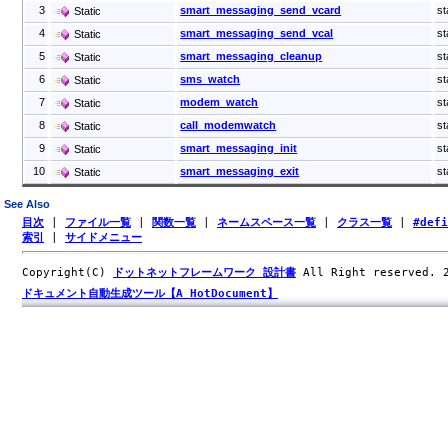
3
smart_messaging_send_vcard
s
Static
4
smart_messaging_send_vcal
s
Static
5
smart_messaging_cleanup
st
Static
6
sms_watch
st
Static
7
modem_watch
st
Static
8
call_modemwatch
st
Static
9
smart_messaging_init
st
Static
10
smart_messaging_exit
st
Static
See Also
目次
|
ファイル一覧
|
関数一覧
|
ネームスペース一覧
|
クラス一覧
|
#def
索引
|
サイドメニュー
Copyright(C)
ドットネットフレームワーク 設計書
All Right reserved.
ドキュメント自動生成ツール【A HotDocument】