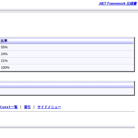
.NET Framework 仕様書
比率
55%
24%
21%
100%
Const一覧
|
索引
|
サイドメニュー