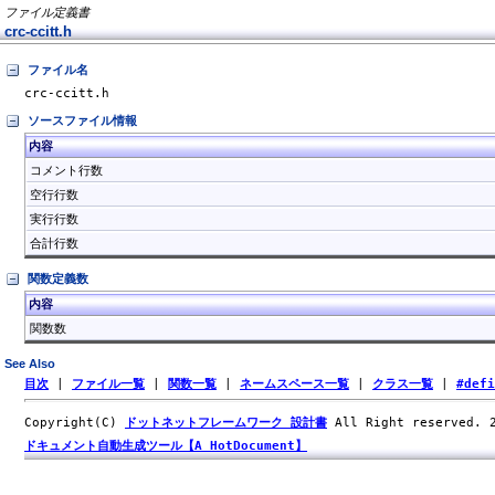
ファイル定義書
crc-ccitt.h
ファイル名
crc-ccitt.h
ソースファイル情報
内容
コメント行数
空行行数
実行行数
合計行数
関数定義数
内容
関数数
See Also
目次
|
ファイル一覧
|
関数一覧
|
ネームスペース一覧
|
クラス一覧
|
#def
Copyright(C)
ドットネットフレームワーク 設計書
All Right reserved.
ドキュメント自動生成ツール【A HotDocument】