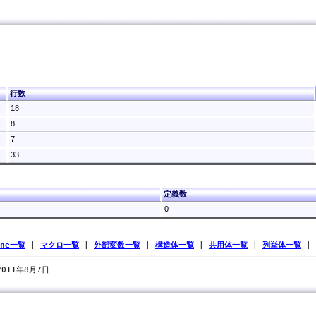
行数
18
8
7
33
定義数
0
ine一覧
|
マクロ一覧
|
外部変数一覧
|
構造体一覧
|
共用体一覧
|
列挙体一覧
|
 2011年8月7日