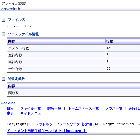
ファイル定義書
crc-ccitt.h
ファイル名
crc-ccitt.h
ソースファイル情報
内容
行数
18
コメント行数
8
空行行数
7
実行行数
33
合計行数
関数定義数
内容
関数数
See Also
目次
|
ファイル一覧
|
関数一覧
|
ネームスペース一覧
|
クラス一覧
|
#def
索引
|
サイドメニュー
Copyright(C)
ドットネットフレームワーク 設計書
All Right reserved.
ドキュメント自動生成ツール【A HotDocument】