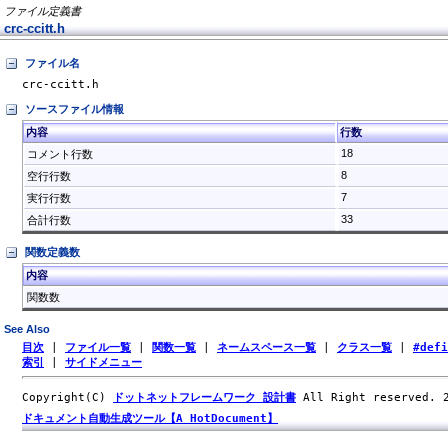
ファイル定義書
crc-ccitt.h
ファイル名
crc-ccitt.h
ソースファイル情報
内容
行数
18
コメント行数
8
空行行数
7
実行行数
33
合計行数
関数定義数
内容
関数数
See Also
目次
|
ファイル一覧
|
関数一覧
|
ネームスペース一覧
|
クラス一覧
|
#def
索引
|
サイドメニュー
Copyright(C)
ドットネットフレームワーク 設計書
All Right reserved.
ドキュメント自動生成ツール【A HotDocument】