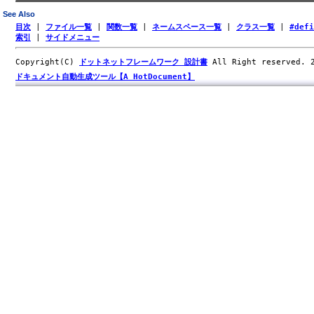
See Also
目次
|
ファイル一覧
|
関数一覧
|
ネームスペース一覧
|
クラス一覧
|
#def
索引
|
サイドメニュー
Copyright(C)
ドットネットフレームワーク 設計書
All Right reserved.
ドキュメント自動生成ツール【A HotDocument】