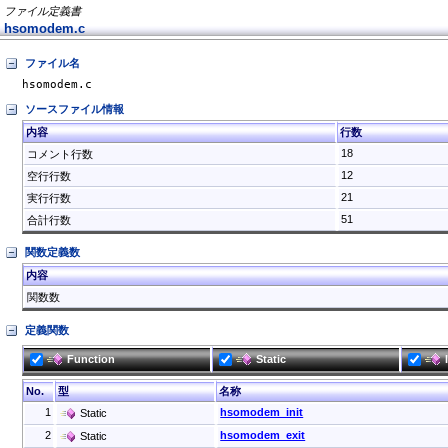
ファイル定義書
hsomodem.c
ファイル名
hsomodem.c
ソースファイル情報
内容
行数
18
コメント行数
12
空行行数
21
実行行数
51
合計行数
関数定義数
内容
関数数
定義関数
Function
Static
No.
型
名称
1
hsomodem_init
Static
2
hsomodem_exit
Static