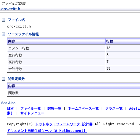
ファイル定義書
crc-ccitt.h
ファイル名
crc-ccitt.h
ソースファイル情報
内容
行数
18
コメント行数
8
空行行数
7
実行行数
33
合計行数
関数定義数
内容
関数数
See Also
目次
|
ファイル一覧
|
関数一覧
|
ネームスペース一覧
|
クラス一覧
|
#def
索引
|
サイドメニュー
Copyright(C)
ドットネットフレームワーク 設計書
All Right reserved.
ドキュメント自動生成ツール【A HotDocument】