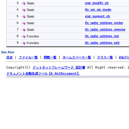
3
xrat_modify_cb
Static
4
ifx_set_rat_mode
Static
5
xrat_support_cb
Static
6
ifx_radio_settings_probe
Static
7
ifx_radio_settings_remove
Static
8
ifx_radio_settings_init
Function
9
ifx_radio_settings_exit
Function
See Also
目次
|
ファイル一覧
|
関数一覧
|
ネームスペース一覧
|
クラス一覧
|
#def
Copyright(C)
ドットネットフレームワーク 設計書
All Right reserved.
ドキュメント自動生成ツール【A HotDocument】