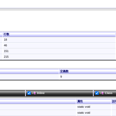
行数
18
46
151
215
定義数
9
Inline
Class
属性
説
static void
static void