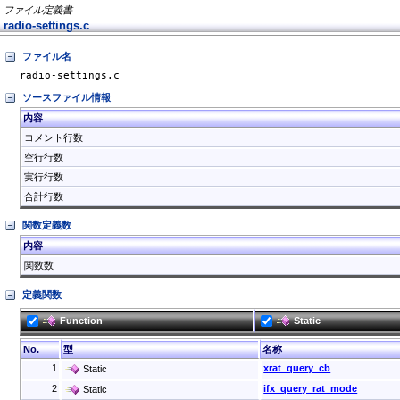
ファイル定義書
radio-settings.c
ファイル名
radio-settings.c
ソースファイル情報
内容
コメント行数
空行行数
実行行数
合計行数
関数定義数
内容
関数数
定義関数
Function
Static
No.
型
名称
1
xrat_query_cb
Static
2
ifx_query_rat_mode
Static