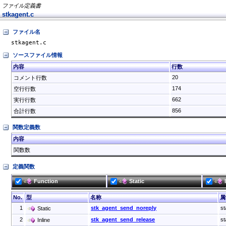
ファイル定義書
stkagent.c
ファイル名
stkagent.c
ソースファイル情報
内容
行数
20
コメント行数
174
空行行数
662
実行行数
856
合計行数
関数定義数
内容
関数数
定義関数
Function
Static
No.
型
名称
属
1
stk_agent_send_noreply
st
Static
2
stk_agent_send_release
st
Inline