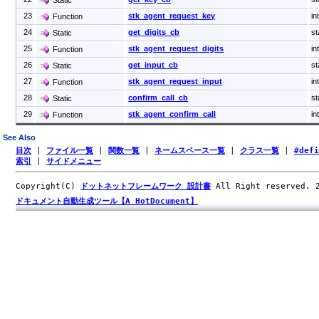
23
stk_agent_request_key
in
Function
24
get_digits_cb
st
Static
25
stk_agent_request_digits
in
Function
26
get_input_cb
st
Static
27
stk_agent_request_input
in
Function
28
confirm_call_cb
st
Static
29
stk_agent_confirm_call
in
Function
See Also
目次
|
ファイル一覧
|
関数一覧
|
ネームスペース一覧
|
クラス一覧
|
#def
索引
|
サイドメニュー
Copyright(C)
ドットネットフレームワーク 設計書
All Right reserved.
ドキュメント自動生成ツール【A HotDocument】