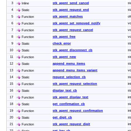
3
stk_agent_send_cancel
st
Inline
4
stk_agent_request_end
st
Static
5
stk_agent_matches
of
Function
6
stk_agent_set_removed_notify
vo
Function
7
stk_agent_request_cancel
vo
Function
8
stk_agent_free
vo
Function
9
check_error
st
Static
10
stk_agent_disconnect_cb
st
Static
11
stk_agent_new
st
Function
12
append_menu_items
st
Static
13
append_menu_items_variant
vo
Function
14
request_selection_cb
st
Static
15
stk_agent_request_selection
in
Function
16
display_text_cb
st
Static
17
stk_agent_display_text
in
Function
18
get_confirmation_cb
st
Static
19
stk_agent_request_confirmation
in
Function
20
get_digit_cb
st
Static
21
stk_agent_request_digit
in
Function
22
get_key_cb
st
Static