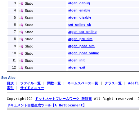
3
atgen_debug
Static
4
atgen_enable
Static
5
atgen_disable
Static
6
set_online_cb
Static
7
atgen_set_online
Static
8
atgen_pre_sim
Static
9
atgen_post_sim
Static
10
atgen_post_online
Static
11
atgen_init
Static
12
atgen_exit
Static
See Also
目次
|
ファイル一覧
|
関数一覧
|
ネームスペース一覧
|
クラス一覧
|
#def
索引
|
サイドメニュー
Copyright(C)
ドットネットフレームワーク 設計書
All Right reserved.
ドキュメント自動生成ツール【A HotDocument】