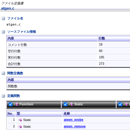
ファイル定義書
atgen.c
ファイル名
atgen.c
ソースファイル情報
内容
行数
18
コメント行数
60
空行行数
195
実行行数
273
合計行数
関数定義数
内容
関数数
定義関数
Function
Static
No.
型
名称
1
atgen_probe
Static
2
atgen_remove
Static