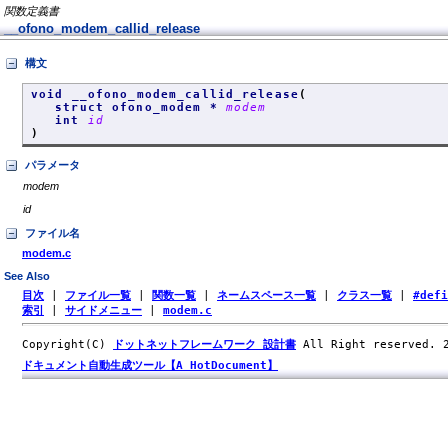
関数定義書
__ofono_modem_callid_release
構文
void __ofono_modem_callid_release
(
struct ofono_modem *
modem
int
id
)
パラメータ
modem
id
ファイル名
modem.c
See Also
目次
|
ファイル一覧
|
関数一覧
|
ネームスペース一覧
|
クラス一覧
|
#def
索引
|
サイドメニュー
|
modem.c
Copyright(C)
ドットネットフレームワーク 設計書
All Right reserved.
ドキュメント自動生成ツール【A HotDocument】