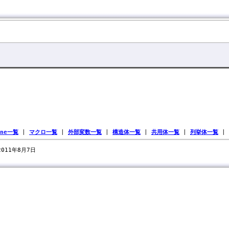
ine一覧
|
マクロ一覧
|
外部変数一覧
|
構造体一覧
|
共用体一覧
|
列挙体一覧
|
 2011年8月7日