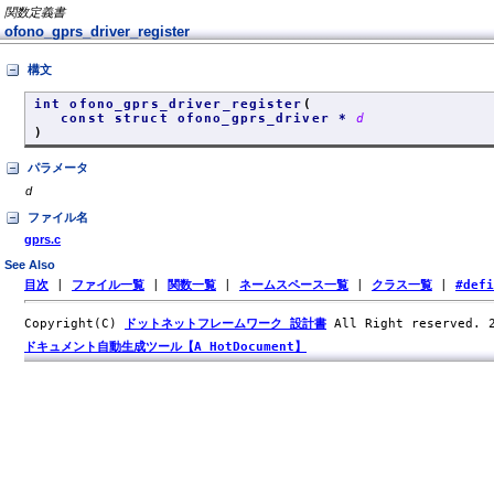
関数定義書
ofono_gprs_driver_register
構文
int ofono_gprs_driver_register
(
const struct ofono_gprs_driver *
d
)
パラメータ
d
ファイル名
gprs.c
See Also
目次
|
ファイル一覧
|
関数一覧
|
ネームスペース一覧
|
クラス一覧
|
#def
Copyright(C)
ドットネットフレームワーク 設計書
All Right reserved.
ドキュメント自動生成ツール【A HotDocument】