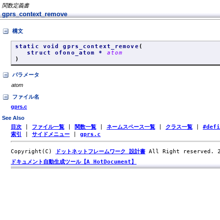
関数定義書
gprs_context_remove
構文
static void gprs_context_remove
(
struct ofono_atom *
atom
)
パラメータ
atom
ファイル名
gprs.c
See Also
目次
|
ファイル一覧
|
関数一覧
|
ネームスペース一覧
|
クラス一覧
|
#def
索引
|
サイドメニュー
|
gprs.c
Copyright(C)
ドットネットフレームワーク 設計書
All Right reserved.
ドキュメント自動生成ツール【A HotDocument】