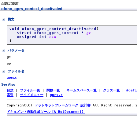
関数定義書
ofono_gprs_context_deactivated
構文
void ofono_gprs_context_deactivated
(
struct ofono_gprs_context *
gc
unsigned int
cid
)
パラメータ
gc
cid
ファイル名
gprs.c
See Also
目次
|
ファイル一覧
|
関数一覧
|
ネームスペース一覧
|
クラス一覧
|
#def
索引
|
サイドメニュー
|
gprs.c
Copyright(C)
ドットネットフレームワーク 設計書
All Right reserved.
ドキュメント自動生成ツール【A HotDocument】