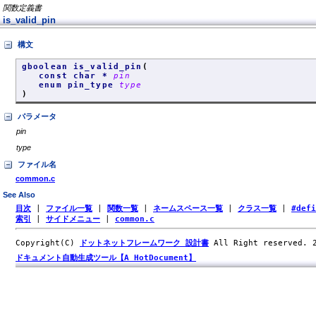
関数定義書
is_valid_pin
構文
gboolean is_valid_pin
(
const char *
pin
enum pin_type
type
)
パラメータ
pin
type
ファイル名
common.c
See Also
目次
|
ファイル一覧
|
関数一覧
|
ネームスペース一覧
|
クラス一覧
|
#def
索引
|
サイドメニュー
|
common.c
Copyright(C)
ドットネットフレームワーク 設計書
All Right reserved.
ドキュメント自動生成ツール【A HotDocument】