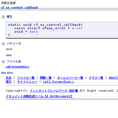
関数定義書
cf_ss_control_callback
構文
static void cf_ss_control_callback
(
const struct ofono_error *
error
void *
data
)
パラメータ
error
data
ファイル名
call-forwarding.c
See Also
目次
|
ファイル一覧
|
関数一覧
|
ネームスペース一覧
|
クラス一覧
|
#def
索引
|
サイドメニュー
|
call-forwarding.c
Copyright(C)
ドットネットフレームワーク 設計書
All Right reserved.
ドキュメント自動生成ツール【A HotDocument】