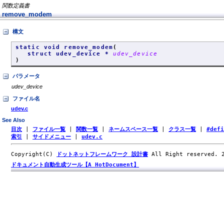
関数定義書
remove_modem
構文
static void remove_modem
(
struct udev_device *
udev_device
)
パラメータ
udev_device
ファイル名
udev.c
See Also
目次
|
ファイル一覧
|
関数一覧
|
ネームスペース一覧
|
クラス一覧
|
#def
索引
|
サイドメニュー
|
udev.c
Copyright(C)
ドットネットフレームワーク 設計書
All Right reserved.
ドキュメント自動生成ツール【A HotDocument】