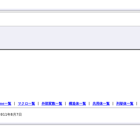
ine一覧
|
マクロ一覧
|
外部変数一覧
|
構造体一覧
|
共用体一覧
|
列挙体一覧
|
 2011年8月7日