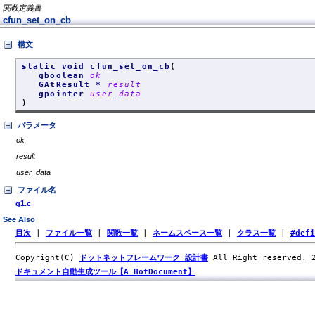
関数定義書
cfun_set_on_cb
構文
static void cfun_set_on_cb
(
gboolean
ok
GAtResult *
result
gpointer
user_data
)
パラメータ
ok
result
user_data
ファイル名
g1.c
See Also
目次
|
ファイル一覧
|
関数一覧
|
ネームスペース一覧
|
クラス一覧
|
#def
Copyright(C)
ドットネットフレームワーク 設計書
All Right reserved.
ドキュメント自動生成ツール【A HotDocument】