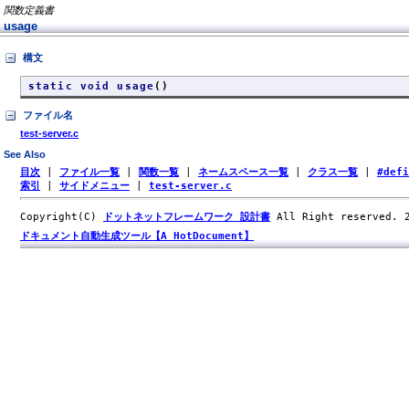
関数定義書
usage
構文
static void usage
()
ファイル名
test-server.c
See Also
目次
|
ファイル一覧
|
関数一覧
|
ネームスペース一覧
|
クラス一覧
|
#def
索引
|
サイドメニュー
|
test-server.c
Copyright(C)
ドットネットフレームワーク 設計書
All Right reserved.
ドキュメント自動生成ツール【A HotDocument】