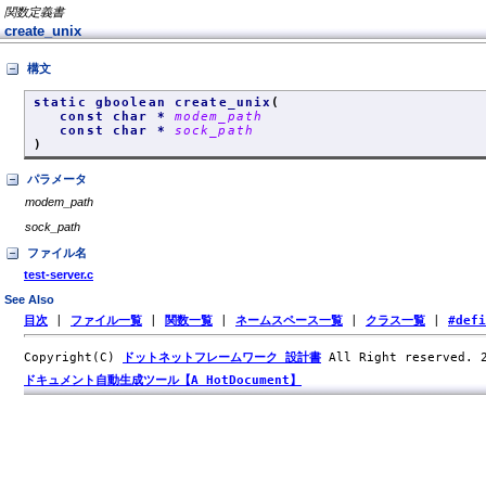
関数定義書
create_unix
構文
static gboolean create_unix
(
const char *
modem_path
const char *
sock_path
)
パラメータ
modem_path
sock_path
ファイル名
test-server.c
See Also
目次
|
ファイル一覧
|
関数一覧
|
ネームスペース一覧
|
クラス一覧
|
#def
Copyright(C)
ドットネットフレームワーク 設計書
All Right reserved.
ドキュメント自動生成ツール【A HotDocument】