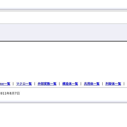
ine一覧
|
マクロ一覧
|
外部変数一覧
|
構造体一覧
|
共用体一覧
|
列挙体一覧
|
 2011年8月7日