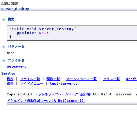
関数定義書
server_destroy
構文
static void server_destroy
(
gpointer
user
)
パラメータ
user
ファイル名
test-server.c
See Also
目次
|
ファイル一覧
|
関数一覧
|
ネームスペース一覧
|
クラス一覧
|
#def
索引
|
サイドメニュー
|
test-server.c
Copyright(C)
ドットネットフレームワーク 設計書
All Right reserved.
ドキュメント自動生成ツール【A HotDocument】