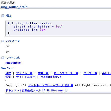
関数定義書
ring_buffer_drain
構文
int ring_buffer_drain
(
struct ring_buffer *
buf
unsigned int
len
)
パラメータ
buf
len
ファイル名
ringbuffer.c
See Also
目次
|
ファイル一覧
|
関数一覧
|
ネームスペース一覧
|
クラス一覧
|
#def
索引
|
サイドメニュー
|
ringbuffer.c
Copyright(C)
ドットネットフレームワーク 設計書
All Right reserved.
ドキュメント自動生成ツール【A HotDocument】