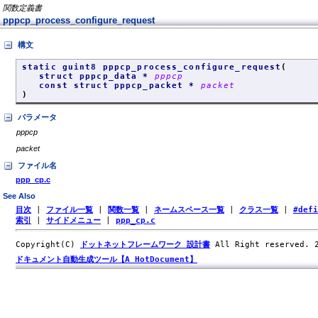
関数定義書
pppcp_process_configure_request
構文
static guint8 pppcp_process_configure_request
(
struct pppcp_data *
pppcp
const struct pppcp_packet *
packet
)
パラメータ
pppcp
packet
ファイル名
ppp_cp.c
See Also
目次
|
ファイル一覧
|
関数一覧
|
ネームスペース一覧
|
クラス一覧
|
#def
索引
|
サイドメニュー
|
ppp_cp.c
Copyright(C)
ドットネットフレームワーク 設計書
All Right reserved.
ドキュメント自動生成ツール【A HotDocument】