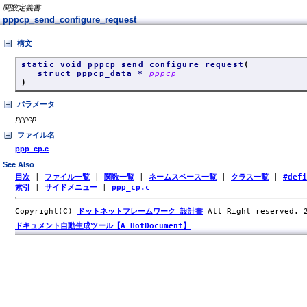
関数定義書
pppcp_send_configure_request
構文
static void pppcp_send_configure_request
(
struct pppcp_data *
pppcp
)
パラメータ
pppcp
ファイル名
ppp_cp.c
See Also
目次
|
ファイル一覧
|
関数一覧
|
ネームスペース一覧
|
クラス一覧
|
#def
索引
|
サイドメニュー
|
ppp_cp.c
Copyright(C)
ドットネットフレームワーク 設計書
All Right reserved.
ドキュメント自動生成ツール【A HotDocument】