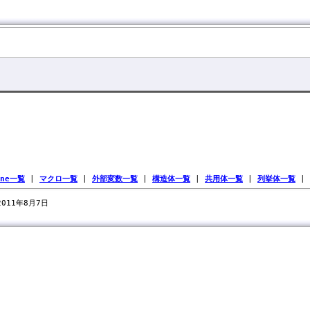
ine一覧
|
マクロ一覧
|
外部変数一覧
|
構造体一覧
|
共用体一覧
|
列挙体一覧
|
 2011年8月7日