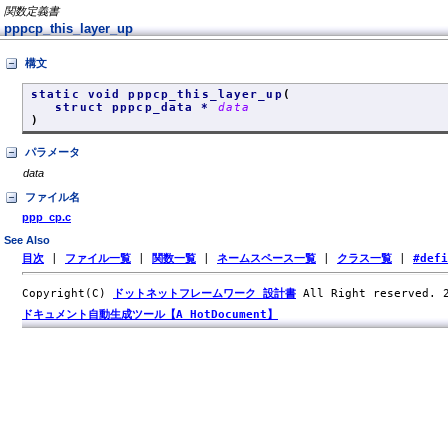
関数定義書
pppcp_this_layer_up
構文
static void pppcp_this_layer_up
(
struct pppcp_data *
data
)
パラメータ
data
ファイル名
ppp_cp.c
See Also
目次
|
ファイル一覧
|
関数一覧
|
ネームスペース一覧
|
クラス一覧
|
#def
Copyright(C)
ドットネットフレームワーク 設計書
All Right reserved.
ドキュメント自動生成ツール【A HotDocument】