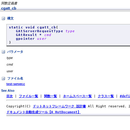
関数定義書
cgatt_cb
構文
static void cgatt_cb
(
GAtServerRequestType
type
GAtResult *
cmd
gpointer
user
)
パラメータ
type
cmd
user
ファイル名
test-server.c
See Also
目次
|
ファイル一覧
|
関数一覧
|
ネームスペース一覧
|
クラス一覧
|
#def
Copyright(C)
ドットネットフレームワーク 設計書
All Right reserved.
ドキュメント自動生成ツール【A HotDocument】