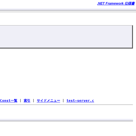
.NET Framework 仕様書
Const一覧
|
索引
|
サイドメニュー
|
test-server.c