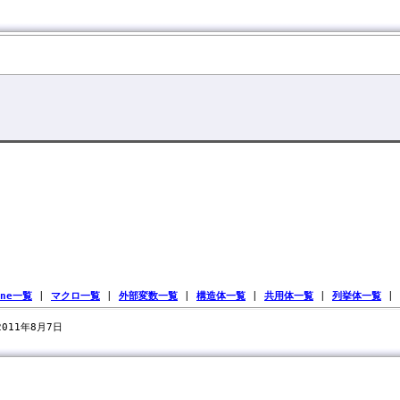
ine一覧
|
マクロ一覧
|
外部変数一覧
|
構造体一覧
|
共用体一覧
|
列挙体一覧
|
 2011年8月7日