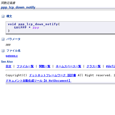
関数定義書
ppp_lcp_down_notify
構文
void ppp_lcp_down_notify
(
GAtPPP *
ppp
)
パラメータ
ppp
ファイル名
gatppp.c
See Also
目次
|
ファイル一覧
|
関数一覧
|
ネームスペース一覧
|
クラス一覧
|
#def
Copyright(C)
ドットネットフレームワーク 設計書
All Right reserved.
ドキュメント自動生成ツール【A HotDocument】