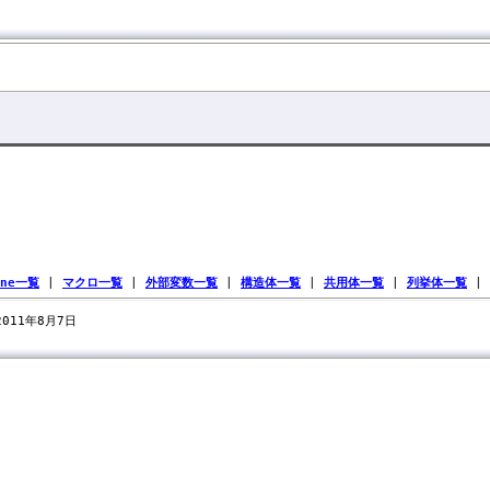
ine一覧
|
マクロ一覧
|
外部変数一覧
|
構造体一覧
|
共用体一覧
|
列挙体一覧
|
 2011年8月7日