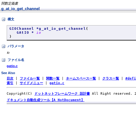
関数定義書
g_at_io_get_channel
構文
GIOChannel *g_at_io_get_channel
(
GAtIO *
io
)
パラメータ
io
ファイル名
gatio.c
See Also
目次
|
ファイル一覧
|
関数一覧
|
ネームスペース一覧
|
クラス一覧
|
#def
索引
|
サイドメニュー
|
gatio.c
Copyright(C)
ドットネットフレームワーク 設計書
All Right reserved.
ドキュメント自動生成ツール【A HotDocument】