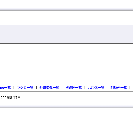
ine一覧
|
マクロ一覧
|
外部変数一覧
|
構造体一覧
|
共用体一覧
|
列挙体一覧
|
 2011年8月7日