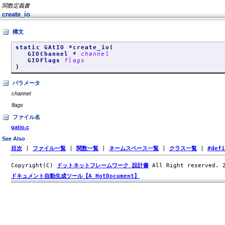
関数定義書
create_io
構文
static GAtIO *create_io
(
GIOChannel *
channel
GIOFlags
flags
)
パラメータ
channel
flags
ファイル名
gatio.c
See Also
目次
|
ファイル一覧
|
関数一覧
|
ネームスペース一覧
|
クラス一覧
|
#def
Copyright(C)
ドットネットフレームワーク 設計書
All Right reserved.
ドキュメント自動生成ツール【A HotDocument】