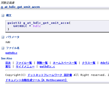
関数定義書
g_at_hdlc_get_xmit_accm
構文
guint32 g_at_hdlc_get_xmit_accm
(
GAtHDLC *
hdlc
)
パラメータ
hdlc
ファイル名
gathdlc.c
See Also
目次
|
ファイル一覧
|
関数一覧
|
ネームスペース一覧
|
クラス一覧
|
#def
索引
|
サイドメニュー
|
gathdlc.c
Copyright(C)
ドットネットフレームワーク 設計書
All Right reserved.
ドキュメント自動生成ツール【A HotDocument】