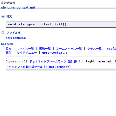
関数定義書
ste_gprs_context_init
構文
void ste_gprs_context_init
()
ファイル名
gprs-context.c
See Also
目次
|
ファイル一覧
|
関数一覧
|
ネームスペース一覧
|
クラス一覧
|
#def
索引
|
サイドメニュー
|
gprs-context.c
Copyright(C)
ドットネットフレームワーク 設計書
All Right reserved.
ドキュメント自動生成ツール【A HotDocument】