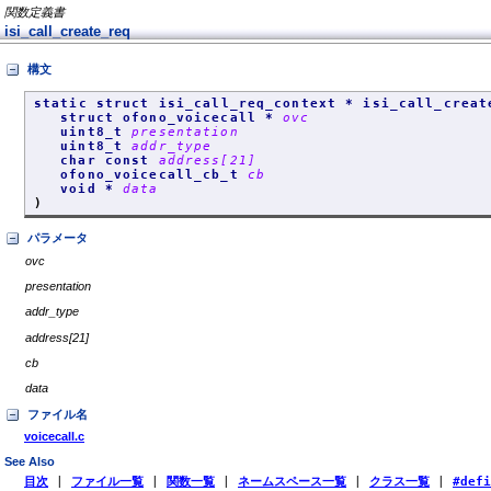
関数定義書
isi_call_create_req
構文
static struct isi_call_req_context * isi_call_creat
struct ofono_voicecall *
ovc
uint8_t
presentation
uint8_t
addr_type
char const
address[21]
ofono_voicecall_cb_t
cb
void *
data
)
パラメータ
ovc
presentation
addr_type
address[21]
cb
data
ファイル名
voicecall.c
See Also
目次
|
ファイル一覧
|
関数一覧
|
ネームスペース一覧
|
クラス一覧
|
#def