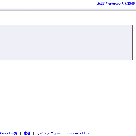
.NET Framework 仕様書
Const一覧
|
索引
|
サイドメニュー
|
voicecall.c