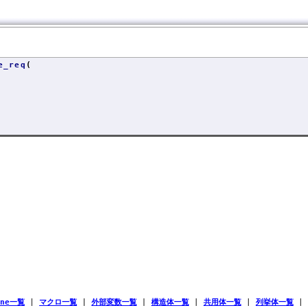
e_req
(
ine一覧
|
マクロ一覧
|
外部変数一覧
|
構造体一覧
|
共用体一覧
|
列挙体一覧
|