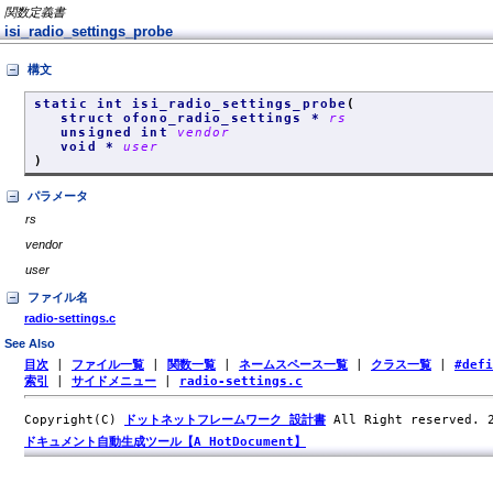
関数定義書
isi_radio_settings_probe
構文
static int isi_radio_settings_probe
(
struct ofono_radio_settings *
rs
unsigned int
vendor
void *
user
)
パラメータ
rs
vendor
user
ファイル名
radio-settings.c
See Also
目次
|
ファイル一覧
|
関数一覧
|
ネームスペース一覧
|
クラス一覧
|
#def
索引
|
サイドメニュー
|
radio-settings.c
Copyright(C)
ドットネットフレームワーク 設計書
All Right reserved.
ドキュメント自動生成ツール【A HotDocument】