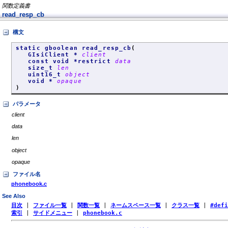
関数定義書
read_resp_cb
構文
static gboolean read_resp_cb
(
GIsiClient *
client
const void *restrict
data
size_t
len
uint16_t
object
void *
opaque
)
パラメータ
client
data
len
object
opaque
ファイル名
phonebook.c
See Also
目次
|
ファイル一覧
|
関数一覧
|
ネームスペース一覧
|
クラス一覧
|
#def
索引
|
サイドメニュー
|
phonebook.c