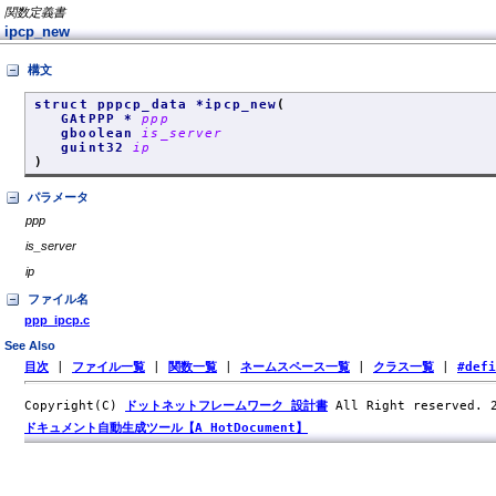
関数定義書
ipcp_new
構文
struct pppcp_data *ipcp_new
(
GAtPPP *
ppp
gboolean
is_server
guint32
ip
)
パラメータ
ppp
is_server
ip
ファイル名
ppp_ipcp.c
See Also
目次
|
ファイル一覧
|
関数一覧
|
ネームスペース一覧
|
クラス一覧
|
#def
Copyright(C)
ドットネットフレームワーク 設計書
All Right reserved.
ドキュメント自動生成ツール【A HotDocument】