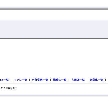
ine一覧
|
マクロ一覧
|
外部変数一覧
|
構造体一覧
|
共用体一覧
|
列挙体一覧
|
 2011年8月7日