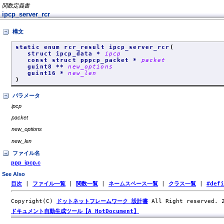
関数定義書
ipcp_server_rcr
構文
static enum rcr_result ipcp_server_rcr
(
struct ipcp_data *
ipcp
const struct pppcp_packet *
packet
guint8 **
new_options
guint16 *
new_len
)
パラメータ
ipcp
packet
new_options
new_len
ファイル名
ppp_ipcp.c
See Also
目次
|
ファイル一覧
|
関数一覧
|
ネームスペース一覧
|
クラス一覧
|
#def
Copyright(C)
ドットネットフレームワーク 設計書
All Right reserved.
ドキュメント自動生成ツール【A HotDocument】