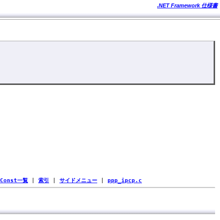
.NET Framework 仕様書
Const一覧
|
索引
|
サイドメニュー
|
ppp_ipcp.c