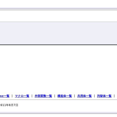
ine一覧
|
マクロ一覧
|
外部変数一覧
|
構造体一覧
|
共用体一覧
|
列挙体一覧
|
 2011年8月7日