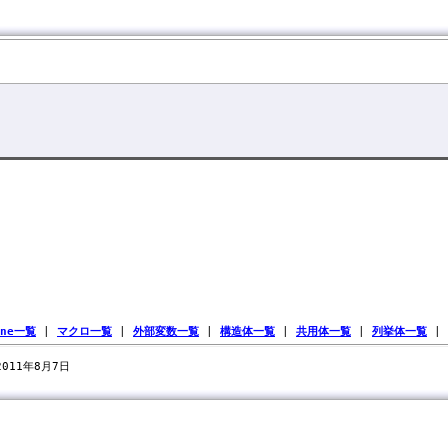
ine一覧
|
マクロ一覧
|
外部変数一覧
|
構造体一覧
|
共用体一覧
|
列挙体一覧
|
 2011年8月7日