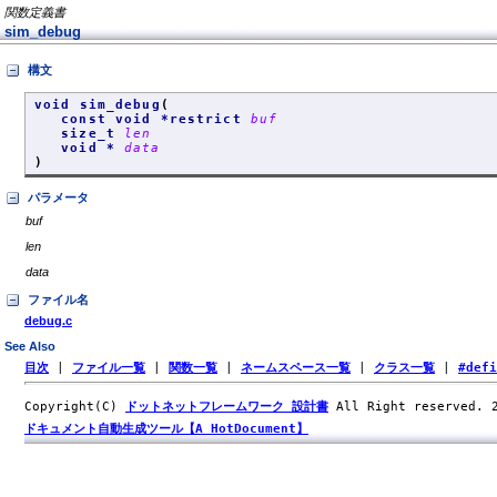
関数定義書
sim_debug
構文
void sim_debug
(
const void *restrict
buf
size_t
len
void *
data
)
パラメータ
buf
len
data
ファイル名
debug.c
See Also
目次
|
ファイル一覧
|
関数一覧
|
ネームスペース一覧
|
クラス一覧
|
#def
Copyright(C)
ドットネットフレームワーク 設計書
All Right reserved.
ドキュメント自動生成ツール【A HotDocument】