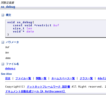
関数定義書
ss_debug
構文
void ss_debug
(
const void *restrict
buf
size_t
len
void *
data
)
パラメータ
buf
len
data
ファイル名
debug.c
See Also
目次
|
ファイル一覧
|
関数一覧
|
ネームスペース一覧
|
クラス一覧
|
#def
Copyright(C)
ドットネットフレームワーク 設計書
All Right reserved.
ドキュメント自動生成ツール【A HotDocument】