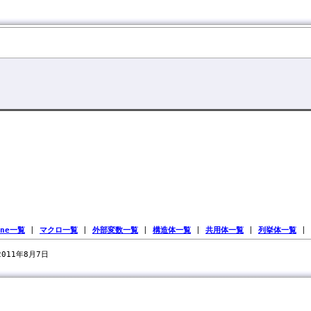
ine一覧
|
マクロ一覧
|
外部変数一覧
|
構造体一覧
|
共用体一覧
|
列挙体一覧
|
 2011年8月7日