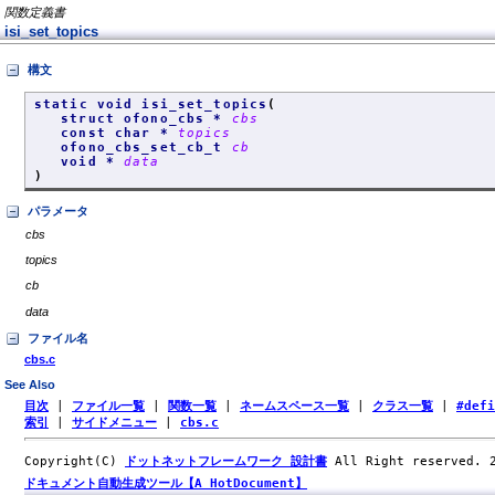
関数定義書
isi_set_topics
構文
static void isi_set_topics
(
struct ofono_cbs *
cbs
const char *
topics
ofono_cbs_set_cb_t
cb
void *
data
)
パラメータ
cbs
topics
cb
data
ファイル名
cbs.c
See Also
目次
|
ファイル一覧
|
関数一覧
|
ネームスペース一覧
|
クラス一覧
|
#def
索引
|
サイドメニュー
|
cbs.c
Copyright(C)
ドットネットフレームワーク 設計書
All Right reserved.
ドキュメント自動生成ツール【A HotDocument】