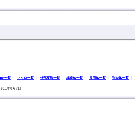
ine一覧
|
マクロ一覧
|
外部変数一覧
|
構造体一覧
|
共用体一覧
|
列挙体一覧
|
 2011年8月7日