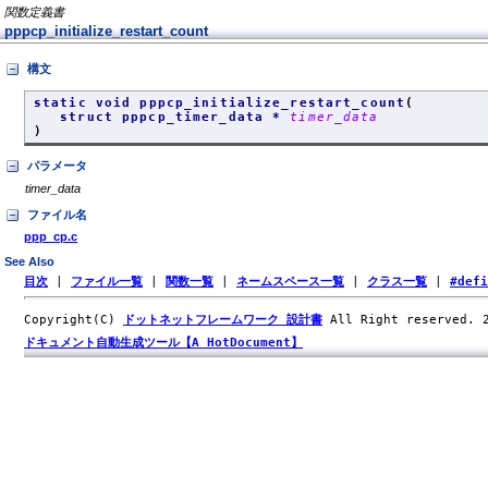
関数定義書
pppcp_initialize_restart_count
構文
static void pppcp_initialize_restart_count
(
struct pppcp_timer_data *
timer_data
)
パラメータ
timer_data
ファイル名
ppp_cp.c
See Also
目次
|
ファイル一覧
|
関数一覧
|
ネームスペース一覧
|
クラス一覧
|
#def
Copyright(C)
ドットネットフレームワーク 設計書
All Right reserved.
ドキュメント自動生成ツール【A HotDocument】