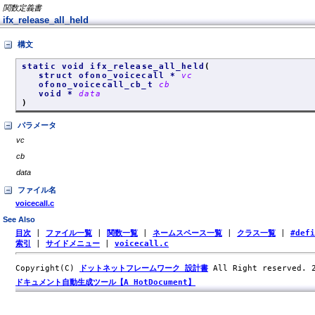
関数定義書
ifx_release_all_held
構文
static void ifx_release_all_held
(
struct ofono_voicecall *
vc
ofono_voicecall_cb_t
cb
void *
data
)
パラメータ
vc
cb
data
ファイル名
voicecall.c
See Also
目次
|
ファイル一覧
|
関数一覧
|
ネームスペース一覧
|
クラス一覧
|
#def
索引
|
サイドメニュー
|
voicecall.c
Copyright(C)
ドットネットフレームワーク 設計書
All Right reserved.
ドキュメント自動生成ツール【A HotDocument】