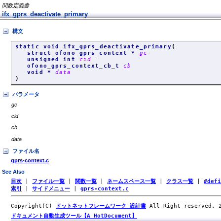
関数定義書
ifx_gprs_deactivate_primary
構文
static void ifx_gprs_deactivate_primary
(
struct ofono_gprs_context *
gc
unsigned int
cid
ofono_gprs_context_cb_t
cb
void *
data
)
パラメータ
gc
cid
cb
data
ファイル名
gprs-context.c
See Also
目次
|
ファイル一覧
|
関数一覧
|
ネームスペース一覧
|
クラス一覧
|
#def
索引
|
サイドメニュー
|
gprs-context.c
Copyright(C)
ドットネットフレームワーク 設計書
All Right reserved.
ドキュメント自動生成ツール【A HotDocument】