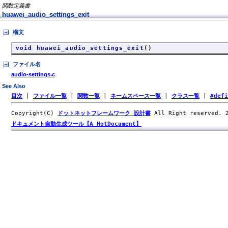
関数定義書
huawei_audio_settings_exit
構文
void huawei_audio_settings_exit
()
ファイル名
audio-settings.c
See Also
目次
|
ファイル一覧
|
関数一覧
|
ネームスペース一覧
|
クラス一覧
|
#def
Copyright(C)
ドットネットフレームワーク 設計書
All Right reserved.
ドキュメント自動生成ツール【A HotDocument】