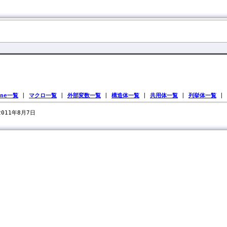
ine一覧
|
マクロ一覧
|
外部変数一覧
|
構造体一覧
|
共用体一覧
|
列挙体一覧
|
 2011年8月7日