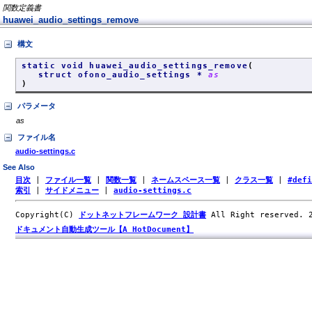
関数定義書
huawei_audio_settings_remove
構文
static void huawei_audio_settings_remove
(
struct ofono_audio_settings *
as
)
パラメータ
as
ファイル名
audio-settings.c
See Also
目次
|
ファイル一覧
|
関数一覧
|
ネームスペース一覧
|
クラス一覧
|
#def
索引
|
サイドメニュー
|
audio-settings.c
Copyright(C)
ドットネットフレームワーク 設計書
All Right reserved.
ドキュメント自動生成ツール【A HotDocument】