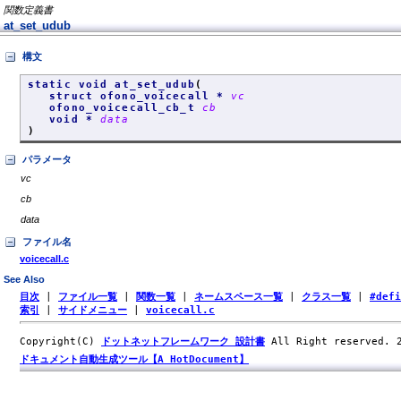
関数定義書
at_set_udub
構文
static void at_set_udub
(
struct ofono_voicecall *
vc
ofono_voicecall_cb_t
cb
void *
data
)
パラメータ
vc
cb
data
ファイル名
voicecall.c
See Also
目次
|
ファイル一覧
|
関数一覧
|
ネームスペース一覧
|
クラス一覧
|
#def
索引
|
サイドメニュー
|
voicecall.c
Copyright(C)
ドットネットフレームワーク 設計書
All Right reserved.
ドキュメント自動生成ツール【A HotDocument】