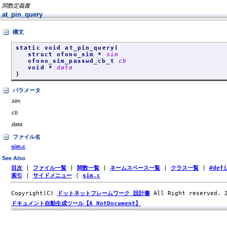
関数定義書
at_pin_query
構文
static void at_pin_query
(
struct ofono_sim *
sim
ofono_sim_passwd_cb_t
cb
void *
data
)
パラメータ
sim
cb
data
ファイル名
sim.c
See Also
目次
|
ファイル一覧
|
関数一覧
|
ネームスペース一覧
|
クラス一覧
|
#def
索引
|
サイドメニュー
|
sim.c
Copyright(C)
ドットネットフレームワーク 設計書
All Right reserved.
ドキュメント自動生成ツール【A HotDocument】