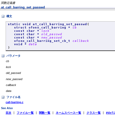
関数定義書
at_call_barring_set_passwd
構文
static void at_call_barring_set_passwd
(
struct ofono_call_barring *
cb
const char *
lock
const char *
old_passwd
const char *
new_passwd
ofono_call_barring_set_cb_t
callback
void *
data
)
パラメータ
cb
lock
old_passwd
new_passwd
callback
data
ファイル名
call-barring.c
See Also
目次
|
ファイル一覧
|
関数一覧
|
ネームスペース一覧
|
クラス一覧
|
#def