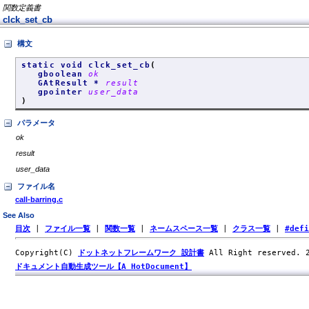
関数定義書
clck_set_cb
構文
static void clck_set_cb
(
gboolean
ok
GAtResult *
result
gpointer
user_data
)
パラメータ
ok
result
user_data
ファイル名
call-barring.c
See Also
目次
|
ファイル一覧
|
関数一覧
|
ネームスペース一覧
|
クラス一覧
|
#def
Copyright(C)
ドットネットフレームワーク 設計書
All Right reserved.
ドキュメント自動生成ツール【A HotDocument】