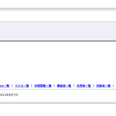
ine一覧
|
マクロ一覧
|
外部変数一覧
|
構造体一覧
|
共用体一覧
|
列挙体一覧
|
 2011年8月7日